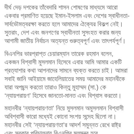
দীর্ঘ দেড় দশকের তাঁবেদারি শাসন শোষণের মাধ্যমে আরো
একবার প্রমাণিত হয়েছে ইমান-ইসলাম এবং দেশের স্বাধীনতা-
সার্বভৌমত্বরক্ষা করতে হলে আমাদের ঐক্যের বিকল্প নেই।
সুতরাং, দেশ এবং জনগণের স্বাধীনতা সুসংহত করার জন্য
আগামী জাতীয় নির্বাচন অত্যন্ত গুরুত্বপূর্ণ এবং তাৎপর্যপূর্ণ।
বিএনপির ভারপ্রাপ্ত চেয়ারম্যান তারেক রহমান বলেন,
একজন বিশ্বাসী মুসলমান হিসেবে এবার আমি আমার একটি
প্রত্যাশার কথা আপনাদের সামনে ব্যক্ত করতে চাই। আমরা
সবাই জানি আইয়ামে জাহেলিয়াতের সময় আমাদের মহানবীকে
যারা অপছন্দ করতো তারাও কিন্তু মুহাম্মদ (সা.) কে
‘ন্যায়পরায়ণ’ হিসেবে জানতো-মানত এবং বিশ্বাস করতো।
মহানবীর ‘ন্যায়পরায়ণতা’ নিয়ে মুসলমান অমুসলমান বিশ্বাসী
অবিশ্বাসী কারো মধ্যেই কোনো সংশয় সন্দেহ ছিলো না।
মহানবীর সেই ‘ন্যায়পরায়ণতা’র আদর্শ সমুন্নত রেখে রাষ্ট্র
এবং সরকার পরিচালনায় বিএনপির মূলমন্ত্র হবে