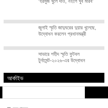
‘হরমুজ খুলে দাও, নইলে খুব মারব’
জুলাই স্মৃতি জাদুঘরের দুয়ার খুলেছে,
উদ্বোধন করলেন প্রধানমন্ত্রী
সাভারে শহীদ স্মৃতি ফুটবল
টুর্নামেন্ট-২০২৬-এর উদ্বোধন
আর্কাইভ