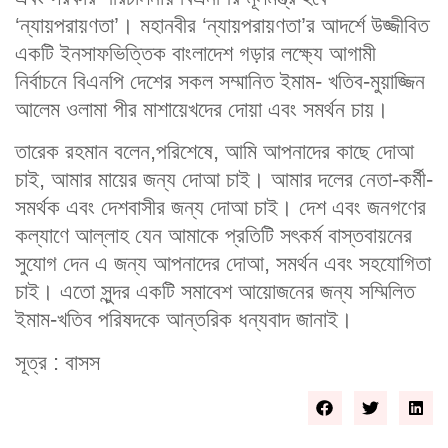
‘ন্যায়পরায়ণতা’। মহানবীর ‘ন্যায়পরায়ণতা’র আদর্শে উজ্জীবিত
একটি ইনসাফভিত্তিক বাংলাদেশ গড়ার লক্ষ্যে আগামী
নির্বাচনে বিএনপি দেশের সকল সম্মানিত ইমাম- খতিব-মুয়াজ্জিন
আলেম ওলামা পীর মাশায়েখদের দোয়া এবং সমর্থন চায়।
তারেক রহমান বলেন,পরিশেষে, আমি আপনাদের কাছে দোআ
চাই, আমার মায়ের জন্য দোআ চাই। আমার দলের নেতা-কর্মী-
সমর্থক এবং দেশবাসীর জন্য দোআ চাই। দেশ এবং জনগণের
কল্যাণে আল্লাহ যেন আমাকে প্রতিটি সৎকর্ম বাস্তবায়নের
সুযোগ দেন এ জন্য আপনাদের দোআ, সমর্থন এবং সহযোগিতা
চাই। এতো সুন্দর একটি সমাবেশ আয়োজনের জন্য সম্মিলিত
ইমাম-খতিব পরিষদকে আন্তরিক ধন্যবাদ জানাই।
সূত্র : বাসস