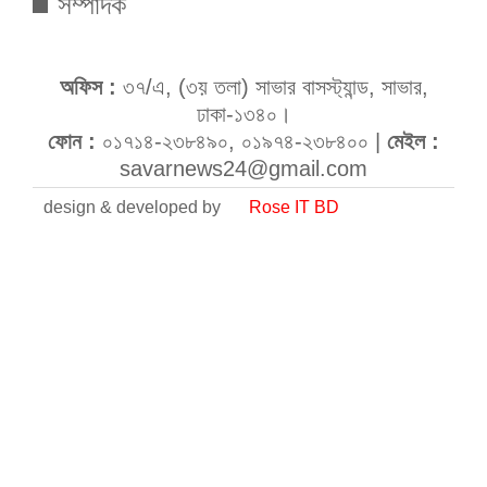
সম্পাদক
অফিস :
৩৭/এ, (৩য় তলা) সাভার বাসস্ট্যান্ড, সাভার,
ঢাকা-১৩৪০।
ফোন :
০১৭১৪-২৩৮৪৯০, ০১৯৭৪-২৩৮৪০০ |
মেইল :
savarnews24@gmail.com
design & developed by
Rose IT BD