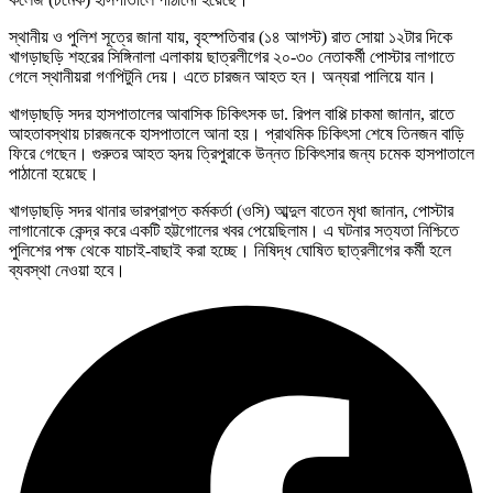
স্থানীয় ও পুলিশ সূত্রে জানা যায়, বৃহস্পতিবার (১৪ আগস্ট) রাত সোয়া ১২টার দিকে
খাগড়াছড়ি শহরের সিঙ্গিনালা এলাকায় ছাত্রলীগের ২০-৩০ নেতাকর্মী পোস্টার লাগাতে
গেলে স্থানীয়রা গণপিটুনি দেয়। এতে চারজন আহত হন। অন্যরা পালিয়ে যান।
খাগড়াছড়ি সদর হাসপাতালের আবাসিক চিকিৎসক ডা. রিপল বাপ্পি চাকমা জানান, রাতে
আহতাবস্থায় চারজনকে হাসপাতালে আনা হয়। প্রাথমিক চিকিৎসা শেষে তিনজন বাড়ি
ফিরে গেছেন। গুরুতর আহত হৃদয় ত্রিপুরাকে উন্নত চিকিৎসার জন্য চমেক হাসপাতালে
পাঠানো হয়েছে।
খাগড়াছড়ি সদর থানার ভারপ্রাপ্ত কর্মকর্তা (ওসি) আব্দুল বাতেন মৃধা জানান, পোস্টার
লাগানোকে কেন্দ্র করে একটি হট্টগোলের খবর পেয়েছিলাম। এ ঘটনার সত্যতা নিশ্চিতে
পুলিশের পক্ষ থেকে যাচাই-বাছাই করা হচ্ছে। নিষিদ্ধ ঘোষিত ছাত্রলীগের কর্মী হলে
ব্যবস্থা নেওয়া হবে।