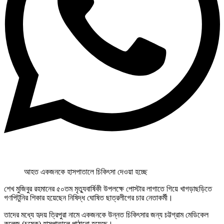
আহত একজনকে হাসপাতালে চিকিৎসা দেওয়া হচ্ছে
শেখ মুজিবুর রহমানের ৫০তম মৃত্যুবার্ষিকী উপলক্ষে পোস্টার লাগাতে গিয়ে খাগড়াছড়িতে
গণপিটুনির শিকার হয়েছেন নিষিদ্ধ ঘোষিত ছাত্রলীগের চার নেতাকর্মী।
তাদের মধ্যে হৃদয় ত্রিপুরা নামে একজনকে উন্নত চিকিৎসার জন্য চট্টগ্রাম মেডিকেল
কলেজ (চমেক) হাসপাতালে পাঠানো হয়েছে।