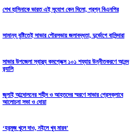
শেখ হাসিনাকে ভারত এই সুযোগ কেন দিলো, প্রশ্ন বিএনপির
সামান্য বৃষ্টিতেই সাভার পৌরসভায় জলাবদ্ধতা, দুর্ভোগে বাসিন্দারা
সাভার উপজেলা স্বাস্থ্য কমপ্লেক্স ১০১ শয্যায় উন্নীতকরণে আনন্দ
র‍্যালি
জুলাই আন্দোলনের শহীদ ও আহতদের স্মরণে সাভার প্রেসক্লাবে
আলোচনা সভা ও দোয়া
‘হরমুজ খুলে দাও, নইলে খুব মারব’