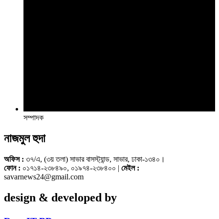
সম্পাদক
নাজমুল হুদা
অফিস :
৩৭/এ, (৩য় তলা) সাভার বাসস্ট্যান্ড, সাভার, ঢাকা-১৩৪০।
ফোন :
০১৭১৪-২৩৮৪৯০, ০১৯৭৪-২৩৮৪০০ |
মেইল :
savarnews24@gmail.com
design & developed by