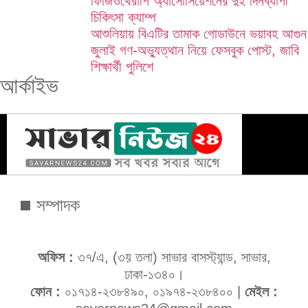
ফিজিওথেরাপি অ্যাসোসিয়েশনের দুই দিনব্যাপী
চিকিৎসা ক্যাম্প
আশুলিয়ায় বিএটির তামাক গোডাউনে ভয়াবহ আগুন
জুলাই গণ-অভ্যুত্থান নিয়ে ফেসবুক পোস্ট, জাবি
শিক্ষার্থী পুলিশে
আর্কাইভ
সম্পাদক
অফিস :
৩৭/এ, (৩য় তলা) সাভার বাসস্ট্যান্ড, সাভার,
ঢাকা-১৩৪০।
ফোন :
০১৭১৪-২৩৮৪৯০, ০১৯৭৪-২৩৮৪০০ |
মেইল :