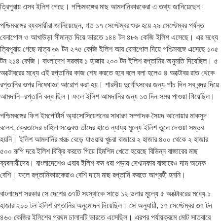
ত্রিপুরায় এসব ইলিশ গেছে। পশ্চিমবঙ্গের মাছ আমদানিকারকেরা এ তথ্য জানিয়েছেন।
পশ্চিমবঙ্গের ব্যবসায়ীরা জানিয়েছেন, গত ১৭ সেপ্টেম্বর শুরু হয়ে ২৯ সেপ্টেম্বর পর্যন্ত
বেনাপোল ও আখাউড়া সীমান্ত দিয়ে ভারতে ১৪৪ টন ৪৮৯ কেজি ইলিশ এসেছে। এর মধ্যে
ত্রিপুরায় গেছে মাত্র ৩৯ টন ২৭৫ কেজি ইলিশ আর বেনাপোল দিয়ে পশ্চিমবঙ্গে এসেছে ১০৫
টন ২১৪ কেজি। বাংলাদেশ সরকার ১ হাজার ২০০ টন ইলিশ রপ্তানির অনুমতি দিয়েছিল। ৫
অক্টোবরের মধ্যে এই রপ্তানির কাজ শেষ করতে হবে বলে বলা হলেও ৪ অক্টোবর রাত থেকে
রপ্তানির ওপর নিষেধাজ্ঞা আরোপ করা হয়। শারদীয় দুর্গোৎসবের জন্য পাঁচ দিন সব বন্দর দিয়ে
আমদানি–রপ্তানি বন্ধ ছিল। ফলে ইলিশ আমদানির জন্য ১৩ দিন সময় পাওয়া গিয়েছিল।
পশ্চিমবঙ্গের ফিশ ইমপোর্টার্স অ্যাসোসিয়েশনের সাধারণ সম্পাদক সৈয়দ আনোয়ার মাকসুদ
বলেন, ক্রেতাদের চাহিদা সত্ত্বেও তাঁদের হাতে ন্যায্য মূল্যে ইলিশ তুলে দেওয়া সম্ভব
হয়নি। ইলিশ আমদানির খরচ বেড়ে যাওয়ায় খুচরা বাজারে ২ হাজার ৪০০ থেকে ২ হাজার
৫০০ রুপি দরে ইলিশ বিক্রি করতে গিয়ে হিমশিম খেতে হয়েছে বিভিন্ন বাজারের মাছ
ব্যবসায়ীদের। বাংলাদেশেও এবার ইলিশ কম ধরা পড়ায় সেখানকার বাজারেও দাম অনেক
বেশি। ফলে রপ্তানিকারকেরাও বেশি দামে মাছ রপ্তানি করতে আগ্রহী হননি।
বাংলাদেশ সরকার সে দেশের ৩৭টি সংস্থাকে সাড়ে ১২ ডলার মূল্যে ৫ অক্টোবরের মধ্যে ১
হাজার ২০০ টন ইলিশ রপ্তানির অনুমোদন দিয়েছিল। সে অনুযায়ী, ১৭ সেপ্টেম্বর ৩৭ টন
৪৬০ কেজির ইলিশের প্রথম চালানটি ভারতে এসেছিল। এরপর পর্যায়ক্রমে মোট সাতবারে