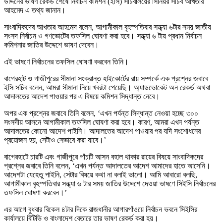
উদ্দিনের ভাষণ রেকর্ড শেষে নির্বাচন কমিশন (ইসি) সচিবালয়ের সিনিয়র সচিব আখতার
আহমেদ এ তথ্য জানান।
সাংবাদিকদের আখতার আহমেদ বলেন, আগামীকাল বৃহস্পতিবার সন্ধ্যা ৬টার সময় জাতীয়
সংসদ নির্বাচন ও গণভোটের তফসিল ঘোষণা করা হবে। সন্ধ্যা ৬ টায় প্রধান নির্বাচন
কমিশনার জাতির উদ্দেশে ভাষণ দেবেন।
এই ভাষণে নির্বাচনের তফসিল ঘোষণা করবেন তিনি।
বাগেরহাট ও গাজীপুরের সীমানা সংক্রান্ত হাইকোর্টের রায় সম্পর্কে এক প্রশ্নের জবাবে
ইসি সচিব বলেন, আমরা সীমানা নিয়ে খবরটা পেয়েছি। অ্যাডভোকেট অন রেকর্ড অথবা
আদালতের আদেশ পাওয়ার পর এ বিষয়ে কমিশন সিদ্ধান্ত নেবে।
অপর এক প্রশ্নের জবাবে তিনি বলেন, ‘এখন পর্যন্ত সিদ্ধান্ত নেওয়া হচ্ছে ৩০০
সংসদীয় আসনে আগামীকাল তফসিল ঘোষণা করা হবে। কারণ, আমরা এখন পর্যন্ত
আদালতের কোনো আদেশ পাইনি। আদালতের আদেশ পাওয়ার পর যদি সংশোধনের
প্রয়োজন হয়, সেটাও সেভাবে করা যাবে।’
বাগেরহাটে চারটি এবং গাজীপুরে পাঁচটি আসন বহাল থাকার রায়ের বিষয়ে সাংবাদিকদের
প্রশ্নের জবাবে তিনি বলেন, ‘এখন পর্যন্ত আদালতের আদেশ আমাদের হাতে আসেনি।
আদেশটা যেহেতু পাইনি, সেটার বিষয়ে কথা না বলাই ভালো। আমি আবারো বলছি,
আগামীকাল বৃহস্পতিবার সন্ধ্যা ৬ টার সময় জাতির উদ্দেশে দেওয়া ভাষণে সিইসি নির্বাচনের
তফসিল ঘোষণা করবেন।’
এর আগে বুধবার বিকেল ৪টার দিকে রাজধানীর আগারগাঁওয়ে নির্বাচন ভবনে সিইসির
কার্যালয়ে বিটিভি ও বাংলাদেশ বেতারে তার ভাষণ রেকর্ড করা হয়।