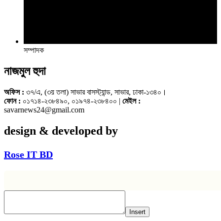
সম্পাদক
নাজমুল হুদা
অফিস :
৩৭/এ, (৩য় তলা) সাভার বাসস্ট্যান্ড, সাভার, ঢাকা-১৩৪০।
ফোন :
০১৭১৪-২৩৮৪৯০, ০১৯৭৪-২৩৮৪০০ |
মেইল :
savarnews24@gmail.com
design & developed by
Rose IT BD
Insert