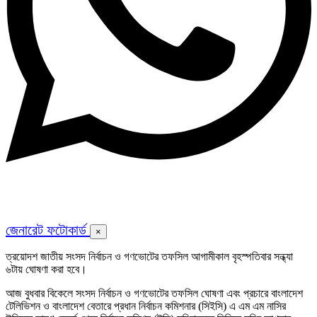
জেনারেট ফটোকার্ড
×
ত্রয়োদশ জাতীয় সংসদ নির্বাচন ও গণভোটের তফসিল আগামীকাল বৃহস্পতিবার সন্ধ্যা
৬টায় ঘোষণা করা হবে।
আজ বুধবার বিকেলে সংসদ নির্বাচন ও গণভোটের তফসিল ঘোষণা এবং প্রচারে বাংলাদেশ
টেলিভিশন ও বাংলাদেশ বেতারে প্রধান নির্বাচন কমিশনার (সিইসি) এ এম এম নাসির