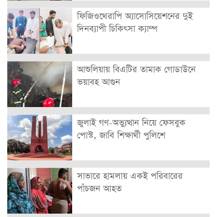
ফিজিওথেরাপি অ্যাসোসিয়েশনের দুই
দিনব্যাপী চিকিৎসা ক্যাম্প
আশুলিয়ায় বিএটির তামাক গোডাউনে
ভয়াবহ আগুন
জুলাই গণ-অভ্যুত্থান নিয়ে ফেসবুক
পোস্ট, জাবি শিক্ষার্থী পুলিশে
সাভারে হামলায় একই পরিবারের
পাঁচজন আহত