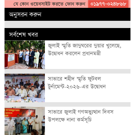
অনুসরন করুন
সর্বশেষ খবর
জুলাই স্মৃতি জাদুঘরের দুয়ার খুলেছে,
উদ্বোধন করলেন প্রধানমন্ত্রী
সাভারে শহীদ স্মৃতি ফুটবল
টুর্নামেন্ট-২০২৬-এর উদ্বোধন
সাভারে জুলাই গণঅভ্যুত্থান দিবস
উপলক্ষে নানা কর্মসূচি