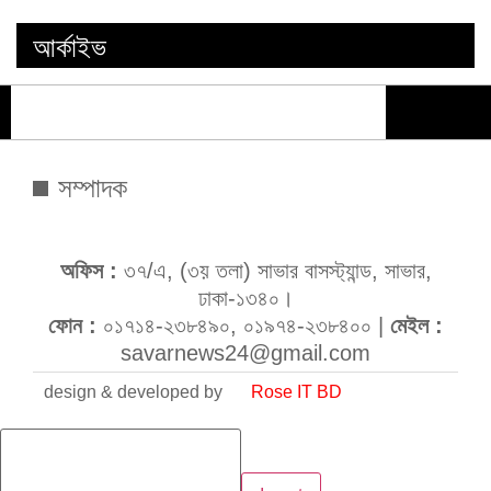
আর্কাইভ
সম্পাদক
অফিস :
৩৭/এ, (৩য় তলা) সাভার বাসস্ট্যান্ড, সাভার,
ঢাকা-১৩৪০।
ফোন :
০১৭১৪-২৩৮৪৯০, ০১৯৭৪-২৩৮৪০০ |
মেইল :
savarnews24@gmail.com
design & developed by
Rose IT BD