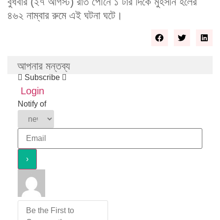
বুধবার (২৭ আগস্ট) রাত পৌঁনে ১ টার দিকে মুহসীন হলের
৪৬২ নাম্বার রুমে এই ঘটনা ঘটে।
আপনার মন্তব্য
Subscribe
Login
Notify of