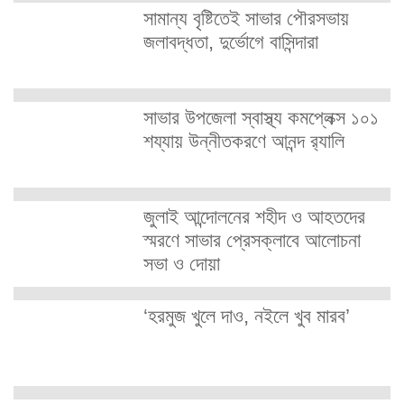
সামান্য বৃষ্টিতেই সাভার পৌরসভায়
জলাবদ্ধতা, দুর্ভোগে বাসিন্দারা
সাভার উপজেলা স্বাস্থ্য কমপ্লেক্স ১০১
শয্যায় উন্নীতকরণে আনন্দ র‍্যালি
জুলাই আন্দোলনের শহীদ ও আহতদের
স্মরণে সাভার প্রেসক্লাবে আলোচনা
সভা ও দোয়া
‘হরমুজ খুলে দাও, নইলে খুব মারব’