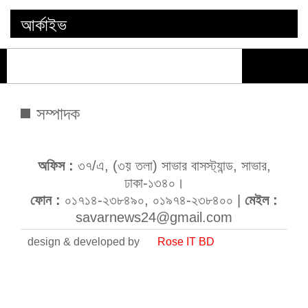
আর্কাইভ
সম্পাদক
অফিস :
৩৭/এ, (৩য় তলা) সাভার বাসস্ট্যান্ড, সাভার,
ঢাকা-১৩৪০।
ফোন :
০১৭১৪-২৩৮৪৯০, ০১৯৭৪-২৩৮৪০০ |
মেইল :
savarnews24@gmail.com
design & developed by
Rose IT BD