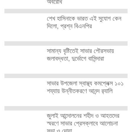
অবরোধ
শেখ হাসিনাকে ভারত এই সুযোগ কেন
দিলো, প্রশ্ন বিএনপির
সামান্য বৃষ্টিতেই সাভার পৌরসভায়
জলাবদ্ধতা, দুর্ভোগে বাসিন্দারা
সাভার উপজেলা স্বাস্থ্য কমপ্লেক্স ১০১
শয্যায় উন্নীতকরণে আনন্দ র‍্যালি
জুলাই আন্দোলনের শহীদ ও আহতদের
স্মরণে সাভার প্রেসক্লাবে আলোচনা
সভা ও দোয়া