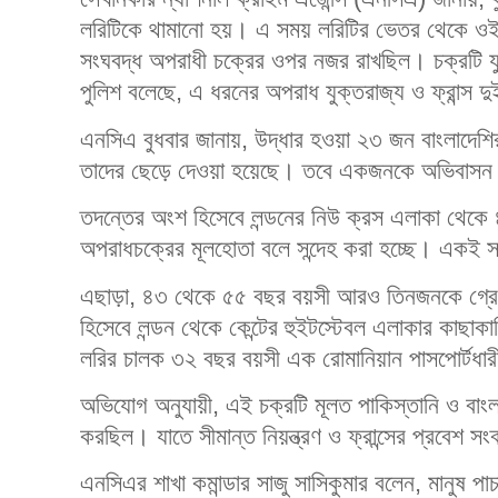
লরিটিকে থামানো হয়। এ সময় লরিটির ভেতর থেকে ওই
সংঘবদ্ধ অপরাধী চক্রের ওপর নজর রাখছিল। চক্রটি যু
পুলিশ বলেছে, এ ধরনের অপরাধ যুক্তরাজ্য ও ফ্রান্স দ
এনসিএ বুধবার জানায়, উদ্ধার হওয়া ২৩ জন বাংলাদেশি
তাদের ছেড়ে দেওয়া হয়েছে। তবে একজনকে অভিবাস
তদন্তের অংশ হিসেবে লন্ডনের নিউ ক্রস এলাকা থেক
অপরাধচক্রের মূলহোতা বলে সন্দেহ করা হচ্ছে। একই সঙ্
এছাড়া, ৪৩ থেকে ৫৫ বছর বয়সী আরও তিনজনকে গ্রেফ
হিসেবে লন্ডন থেকে কেন্টের হুইটস্টেবল এলাকার কাছা
লরির চালক ৩২ বছর বয়সী এক রোমানিয়ান পাসপোর্টধা
অভিযোগ অনুযায়ী, এই চক্রটি মূলত পাকিস্তানি ও বাংলাদ
করছিল। যাতে সীমান্ত নিয়ন্ত্রণ ও ফ্রান্সের প্রবেশ স
এনসিএর শাখা কমান্ডার সাজু সাসিকুমার বলেন, মানুষ প