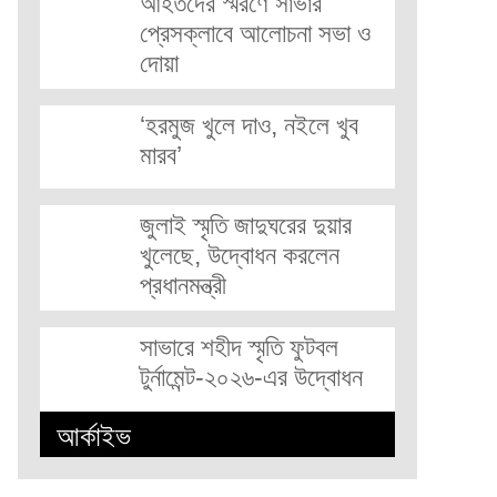
আহতদের স্মরণে সাভার
প্রেসক্লাবে আলোচনা সভা ও
দোয়া
‘হরমুজ খুলে দাও, নইলে খুব
মারব’
জুলাই স্মৃতি জাদুঘরের দুয়ার
খুলেছে, উদ্বোধন করলেন
প্রধানমন্ত্রী
সাভারে শহীদ স্মৃতি ফুটবল
টুর্নামেন্ট-২০২৬-এর উদ্বোধন
আর্কাইভ