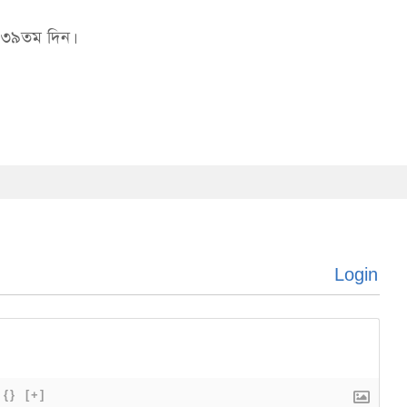
র ৩৯তম দিন।
Login
{}
[+]