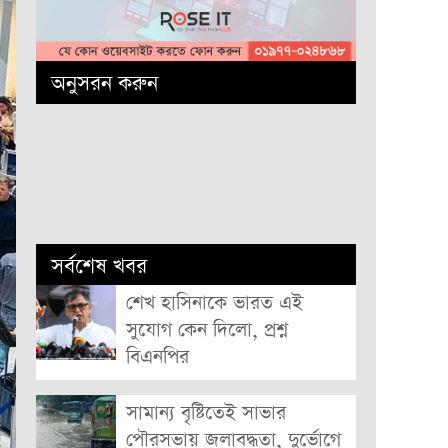
অনুসরন করুন
সর্বশেষ খবর
শেখ হাসিনাকে ভারত এই
সুযোগ কেন দিলো, প্রশ্ন
বিএনপির
সামান্য বৃষ্টিতেই সাভার
পৌরসভায় জলাবদ্ধতা, দুর্ভোগে