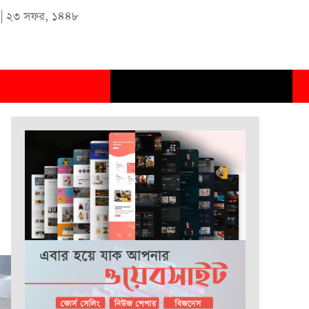
|
২৩ সফর, ১৪৪৮