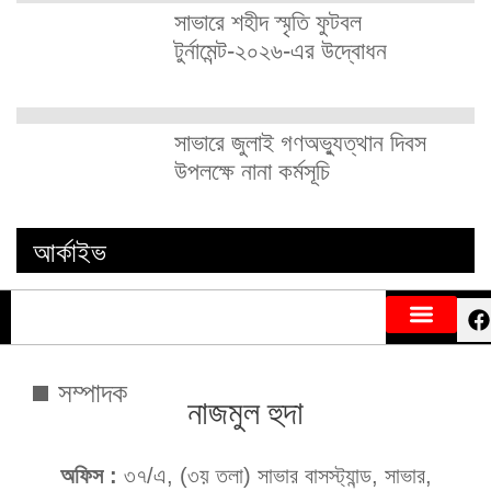
সাভারে শহীদ স্মৃতি ফুটবল
টুর্নামেন্ট-২০২৬-এর উদ্বোধন
সাভারে জুলাই গণঅভ্যুত্থান দিবস
উপলক্ষে নানা কর্মসূচি
আর্কাইভ
সম্পাদক
নাজমুল হুদা
অফিস :
৩৭/এ, (৩য় তলা) সাভার বাসস্ট্যান্ড, সাভার,