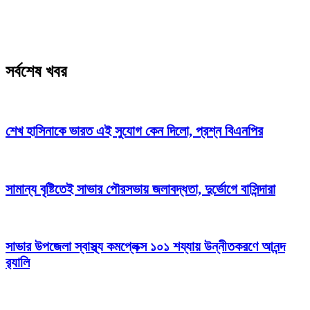
সর্বশেষ খবর
শেখ হাসিনাকে ভারত এই সুযোগ কেন দিলো, প্রশ্ন বিএনপির
সামান্য বৃষ্টিতেই সাভার পৌরসভায় জলাবদ্ধতা, দুর্ভোগে বাসিন্দারা
সাভার উপজেলা স্বাস্থ্য কমপ্লেক্স ১০১ শয্যায় উন্নীতকরণে আনন্দ
র‍্যালি