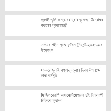
জুলাই স্মৃতি জাদুঘরের দুয়ার খুলেছে, উদ্বোধন
করলেন প্রধানমন্ত্রী
সাভারে শহীদ স্মৃতি ফুটবল টুর্নামেন্ট-২০২৬-এর
উদ্বোধন
সাভারে জুলাই গণঅভ্যুত্থান দিবস উপলক্ষে
নানা কর্মসূচি
ফিজিওথেরাপি অ্যাসোসিয়েশনের দুই দিনব্যাপী
চিকিৎসা ক্যাম্প