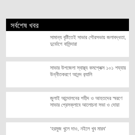
সর্বশেষ খবর
সামান্য বৃষ্টিতেই সাভার পৌরসভায় জলাবদ্ধতা,
দুর্ভোগে বাসিন্দারা
সাভার উপজেলা স্বাস্থ্য কমপ্লেক্স ১০১ শয্যায়
উন্নীতকরণে আনন্দ র‍্যালি
জুলাই আন্দোলনের শহীদ ও আহতদের স্মরণে
সাভার প্রেসক্লাবে আলোচনা সভা ও দোয়া
‘হরমুজ খুলে দাও, নইলে খুব মারব’