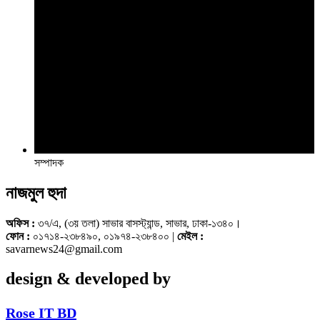
সম্পাদক
নাজমুল হুদা
অফিস :
৩৭/এ, (৩য় তলা) সাভার বাসস্ট্যান্ড, সাভার, ঢাকা-১৩৪০।
ফোন :
০১৭১৪-২৩৮৪৯০, ০১৯৭৪-২৩৮৪০০ |
মেইল :
savarnews24@gmail.com
design & developed by
Rose IT BD