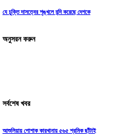
যে চুক্তি দাসত্বের শৃঙ্খলে বন্দি করেছে দেশকে
অনুসরন করুন
সর্বশেষ খবর
আশুলিয়ায় পোশাক কারখানায় ৫৬৫ শ্রমিক ছাঁটাই