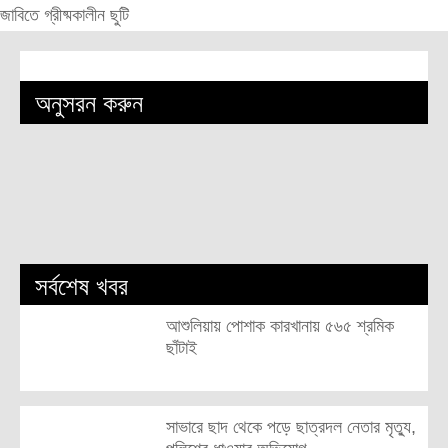
জাবিতে গ্রীষ্মকালীন ছুটি
অনুসরন করুন
সর্বশেষ খবর
আশুলিয়ায় পোশাক কারখানায় ৫৬৫ শ্রমিক
ছাঁটাই
সাভারে ছাদ থেকে পড়ে ছাত্রদল নেতার মৃত্যু,