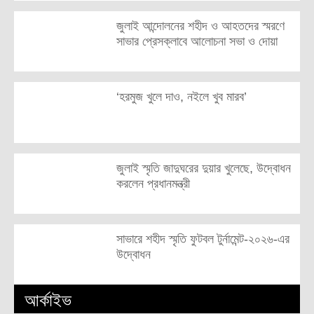
জুলাই আন্দোলনের শহীদ ও আহতদের স্মরণে
সাভার প্রেসক্লাবে আলোচনা সভা ও দোয়া
‘হরমুজ খুলে দাও, নইলে খুব মারব’
জুলাই স্মৃতি জাদুঘরের দুয়ার খুলেছে, উদ্বোধন
করলেন প্রধানমন্ত্রী
সাভারে শহীদ স্মৃতি ফুটবল টুর্নামেন্ট-২০২৬-এর
উদ্বোধন
আর্কাইভ