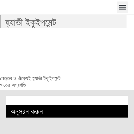
হ্যাভী ইকুইপমেন্ট
নেতৃত্ব ও ঐক্যেই হ্যাভী ইকুইপমেন্ট
খাতের অগ্রগতি
অনুসরন করুন