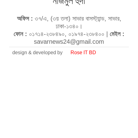
নাজমুল হুদা
অফিস :
৩৭/এ, (৩য় তলা) সাভার বাসস্ট্যান্ড, সাভার,
ঢাকা-১৩৪০।
ফোন :
০১৭১৪-২৩৮৪৯০, ০১৯৭৪-২৩৮৪০০ |
মেইল :
savarnews24@gmail.com
design & developed by
Rose IT BD