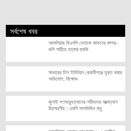
সর্বশেষ খবর
আশুলিয়ায় বিএনপি নেতাকে কাফনের কাপড়-
গুলি পাঠিয়ে হত্যার হুমকি
সাভারের তিন ইউনিয়ন কেরানীগঞ্জে যুক্ত করার
অভিযোগ, বিক্ষোভ
জুলাই গণঅভ্যুত্থানের শহীদদের আত্মত্যাগ
চিরস্মরণীয় : এমপি সালাউদ্দিন বাবু