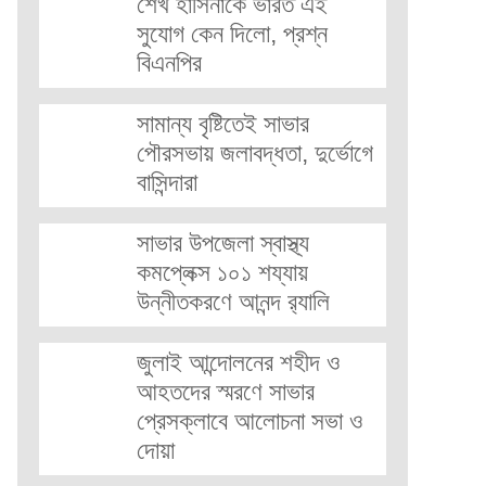
শেখ হাসিনাকে ভারত এই
সুযোগ কেন দিলো, প্রশ্ন
বিএনপির
সামান্য বৃষ্টিতেই সাভার
পৌরসভায় জলাবদ্ধতা, দুর্ভোগে
বাসিন্দারা
সাভার উপজেলা স্বাস্থ্য
কমপ্লেক্স ১০১ শয্যায়
উন্নীতকরণে আনন্দ র‍্যালি
জুলাই আন্দোলনের শহীদ ও
আহতদের স্মরণে সাভার
প্রেসক্লাবে আলোচনা সভা ও
দোয়া