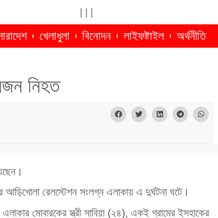
|
|
|
সারাদেশ
খেলাধুলা
বিনোদন
লাইফষ্টাইল
অর্থনীতি
িনজন নিহত
য়েছেন।
থের আড়িখোলা রেলস্টেশন সংলগ্ন এলাকায় এ দুর্ঘটনা ঘটে।
এলাকার মোবারকের স্ত্রী সাবিয়া (২৪), একই গ্রামের ইসহাকের