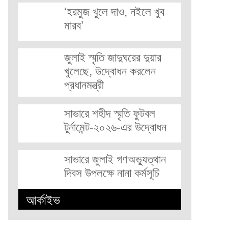
‘হরমুজ খুলে দাও, নইলে খুব
মারব’
জুলাই স্মৃতি জাদুঘরের দুয়ার
খুলেছে, উদ্বোধন করলেন
প্রধানমন্ত্রী
সাভারে শহীদ স্মৃতি ফুটবল
টুর্নামেন্ট-২০২৬-এর উদ্বোধন
সাভারে জুলাই গণঅভ্যুত্থান
দিবস উপলক্ষে নানা কর্মসূচি
আর্কাইভ