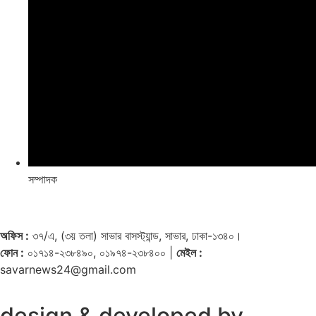
সম্পাদক
অফিস :
৩৭/এ, (৩য় তলা) সাভার বাসস্ট্যান্ড, সাভার, ঢাকা-১৩৪০।
ফোন :
০১৭১৪-২৩৮৪৯০, ০১৯৭৪-২৩৮৪০০ |
মেইল :
savarnews24@gmail.com
design & developed by