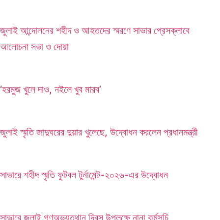
জুলাই আন্দোলনের শহীদ ও আহতদের স্মরণে সাভার প্রেসক্লাবে
আলোচনা সভা ও দোয়া
‘হরমুজ খুলে দাও, নইলে খুব মারব’
জুলাই স্মৃতি জাদুঘরের দুয়ার খুলেছে, উদ্বোধন করলেন প্রধানমন্ত্রী
সাভারে শহীদ স্মৃতি ফুটবল টুর্নামেন্ট-২০২৬-এর উদ্বোধন
সাভারে জুলাই গণঅভ্যুত্থান দিবস উপলক্ষে নানা কর্মসূচি