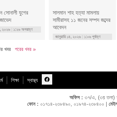
ন সোনালী যুগের
সালমান শাহ হত্যা মামলায়
জাভেদ
সামীরাসহ ১১ জনের সম্পদ জব্দের
আবেদন
২১, ২০২৬
১:২৬ অপরাহ্ণ
জানুয়ারি ১৪, ২০২৬
১:০৬ পূর্বাহ্ণ
র খবর
পরের খবর »
র্ম
শিক্ষা
স্বাস্থ্য
অফিস :
৩৭/এ, (৩য় তলা) সা
ফোন :
০১৭১৪-২৩৮৪৯০, ০১৯৭৪-২৩৮৪০০ |
মেইল