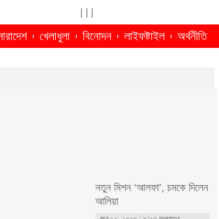
|
|
|
সারাদেশ
খেলাধুলা
বিনোদন
লাইফষ্টাইল
অর্থনীতি
নতুন মিশন ‘আলফা’, চমকে দিলেন
আলিয়া
জুন ১০, ২০২৬
৯:২৭ অপরাহ্ণ