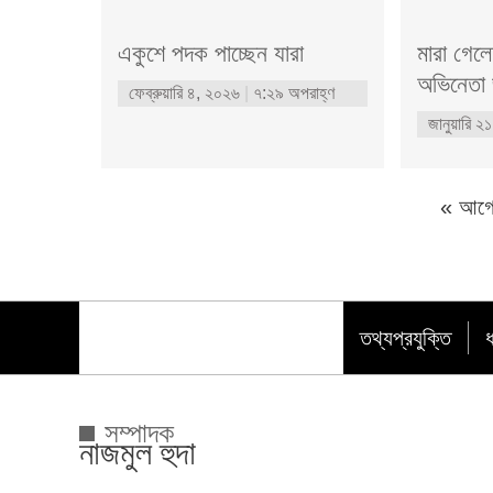
একুশে পদক পাচ্ছেন যারা
মারা গেলে
অভিনেতা 
ফেব্রুয়ারি ৪, ২০২৬
৭:২৯ অপরাহ্ণ
জানুয়ারি 
« আগে
তথ্যপ্রযুক্তি
ধ
সম্পাদক
নাজমুল হুদা