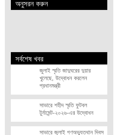
অনুসরন করুন
সর্বশেষ খবর
জুলাই স্মৃতি জাদুঘরের দুয়ার
খুলেছে, উদ্বোধন করলেন
প্রধানমন্ত্রী
সাভারে শহীদ স্মৃতি ফুটবল
টুর্নামেন্ট-২০২৬-এর উদ্বোধন
সাভারে জুলাই গণঅভ্যুত্থান দিবস