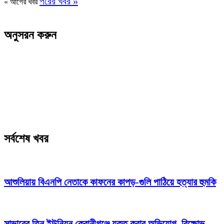
পরের খবর »
« আগের খবর
অনুসরন করুন
সর্বশেষ খবর
আশুলিয়ায় বিএনপি নেতাকে কাফনের কাপড়-গুলি পাঠিয়ে হত্যার হুমকি
সাভারের তিন ইউনিয়ন কেরানীগঞ্জে যুক্ত করার অভিযোগ, বিক্ষোভ