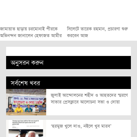
জামায়াত ছাড়ায় চরমোনাই পীরকে
সিলেটে তারেক রহমান, প্রচারণা শুরু
অভিনন্দন জানালেন হেফাজত আমীর
করবেন আজ
অনুসরন করুন
সর্বশেষ খবর
জুলাই আন্দোলনের শহীদ ও আহতদের স্মরণে
সাভার প্রেসক্লাবে আলোচনা সভা ও দোয়া
‘হরমুজ খুলে দাও, নইলে খুব মারব’