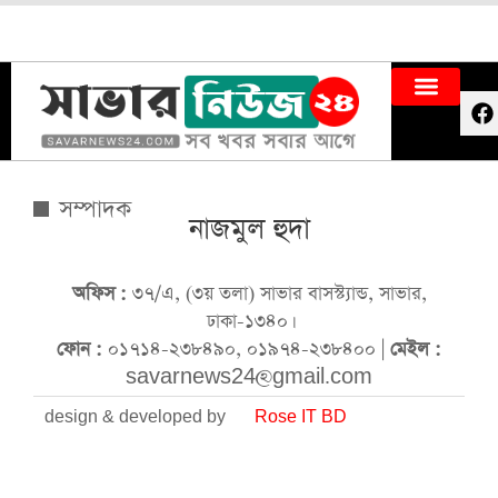
সম্পাদক
নাজমুল হুদা
অফিস :
৩৭/এ, (৩য় তলা) সাভার বাসস্ট্যান্ড, সাভার,
ঢাকা-১৩৪০।
ফোন :
০১৭১৪-২৩৮৪৯০, ০১৯৭৪-২৩৮৪০০ |
মেইল :
savarnews24@gmail.com
design & developed by
Rose IT BD