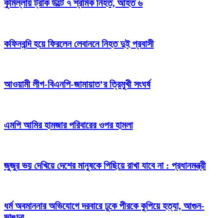
কুমিল্লায় ট্রাক উল্টে ৭ শ্রমিক নিহত, আহত ৬
কফিনবন্দি হয়ে ফিরলেন লেবাননে নিহত দুই প্রবাসী
আওয়ামী লীগ-বিএনপি-জামায়াত’র ত্রিমুখী সংঘর্ষ
এমপি আমির হামজার পরিবারের ওপর হামলা
জুজুর ভয় দেখিয়ে দেশের মানুষকে পিছিয়ে রাখা যাবে না : প্রধানমন্ত্রী
ধর্ম অবমাননার অভিযোগে দরবারে ঢুকে পীরকে কুপিয়ে হত্যা, আগুন-
ভাঙচুর