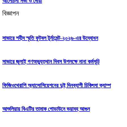
আলোচনা সভা ও দোয়া
বিজ্ঞাপন
সাভারে শহীদ স্মৃতি ফুটবল টুর্নামেন্ট-২০২৬-এর উদ্বোধন
সাভারে জুলাই গণঅভ্যুত্থান দিবস উপলক্ষে নানা কর্মসূচি
ফিজিওথেরাপি অ্যাসোসিয়েশনের দুই দিনব্যাপী চিকিৎসা ক্যাম্প
আশুলিয়ায় বিএটির তামাক গোডাউনে ভয়াবহ আগুন