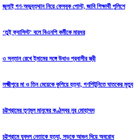
জুলাই গণ-অভ্যুত্থান নিয়ে ফেসবুক পোস্ট, জাবি শিক্ষার্থী পুলিশে
‘তুই ফ্যাসিস্ট’ বলে বিএনপি কর্মীকে মারধর
৩ সন্তান রেখে ইমামের সঙ্গে উধাও প্রবাসীর স্ত্রী
লক্ষ্মীপুরে মা ও তিন মেয়েকে কুপিয়ে হত্যা, গণপিটুনিতে ঘাতকের মৃত্যু
চট্টগ্রামের তৃণমূল মানুষের কণ্ঠস্বর নুর মোহাম্মদ
চট্টগ্রামে যুবদল নেতাকে হত্যা, সড়কে আগুন দিয়ে অবরোধ