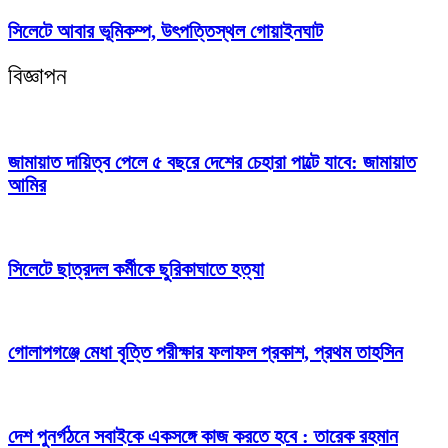
সিলেটে আবার ভূ‌মিকম্প, উৎপ‌ত্তিস্থল গোয়াইনঘাট
বিজ্ঞাপন
জামায়াত দায়িত্ব পেলে ৫ বছরে দেশের চেহারা পাল্টে যাবে: জামায়াত
আমির
সিলেটে ছাত্রদল কর্মীকে ছুরিকাঘাতে হত্যা
গোলাপগঞ্জে মেধা বৃত্তি পরীক্ষার ফলাফল প্রকাশ, প্রথম তাহসিন
দেশ পুনর্গঠনে সবাইকে একসঙ্গে কাজ করতে হবে : তারেক রহমান