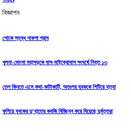
বিজ্ঞাপন
শোকে স্তব্ধ নাকশা গ্রাম
খুলনা-মোংলা মহাসড়কে বাস-মাইক্রোবাস সংঘর্ষে নিহত ১৩
তেল কিনতে এসে কথা-কাটাকাটি, অতঃপর যুবককে পিটিয়ে হত্যা
কুপিয়ে যুবকের দু’হাতের কবজি বিচ্ছিন্ন করে দিয়েছে দুর্বৃত্তরা